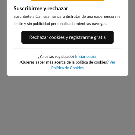
Suscribirme y rechazar
Suscríbete a Camaramar para disfrutar de una experiencia sin
límite y sin publicidad personalizada mientras navegas.
PORT ANDRATX
PLAYA EL MASNOU
Rechazar cookies y registrarme gratis
133km · Andratx
211km · El Masnou
0.0 m
CHOPI
¿Ya estás registrado?
Iniciar sesión
¿Quieres saber más acerca de la política de cookies?
Ver
Política de Cookies