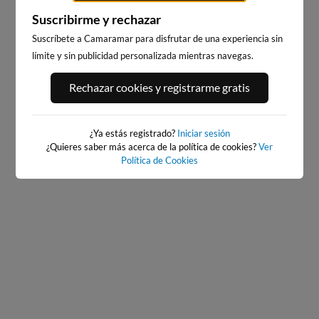
Suscribirme y rechazar
Suscríbete a Camaramar para disfrutar de una experiencia sin
límite y sin publicidad personalizada mientras navegas.
PORT ANDRATX
PLAYA EL MASNOU
Rechazar cookies y registrarme gratis
161km · Andratx
224km · El Masnou
0.0 m
CHOPI
¿Ya estás registrado?
Iniciar sesión
¿Quieres saber más acerca de la política de cookies?
Ver
Política de Cookies