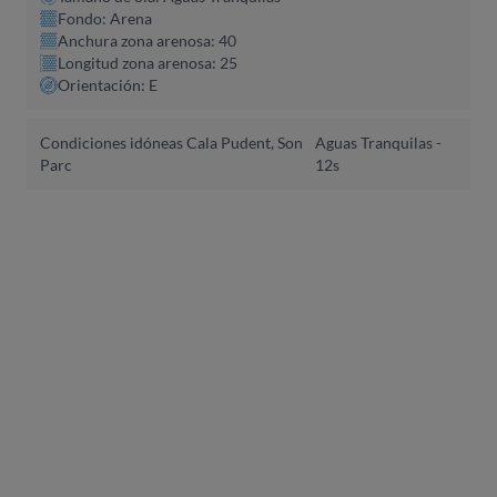
Fondo: Arena
Anchura zona arenosa: 40
Longitud zona arenosa: 25
Orientación: E
Condiciones idóneas Cala Pudent, Son
Aguas Tranquilas -
Parc
12s