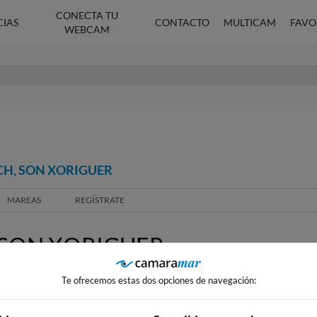
CONECTA TU
CIAS
CONTACTO
MULTICAM
FAVO
WEBCAM
CH, SON XORIGUER
MAREAS
REGÍSTRATE
SON XORIGUER
Te ofrecemos estas dos opciones de navegación: