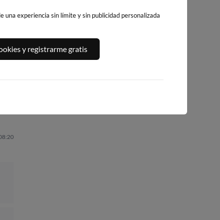
 una experiencia sin límite y sin publicidad personalizada
PLAYA DEL
A,
PLATJA DE
PLAYA DEL FORT
okies y registrarme gratis
ALGUER
LLEVANT - ELS
292km · Vinarós
278km · Ametlla de
PILONS
Mar
0.1 m
CHOPI
261km · Salou
0.0 m
CHOPI
0.0 m
CHOPI
 08:20