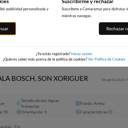
kies
Suscribirme y rechazar
bir publicidad personalizada y
Suscríbete a Camaramar para disfrutar de
mientras navegas.
CALA DELS
PUNTA PRIMA,
PLATJA LLARG
ITGES
inuar
Rechazar co
LLENGUADETS,
SALOU
SALOU
es
SALOU
259km · Salou
260km · Salou
259km · Salou
0.0 m
0.0 m
CHOPI
CHOPI
0.0 m
CHOPI
¿Ya estás registrado?
Iniciar sesión
¿Quieres saber más acerca de la política de cookies?
Ver Política de Cookies
CALA BOSCH, SON XORIGUER
08 agosto 2026 /
Tamaño de ola: Aguas
uer
Fondo: Arena
Tranquilas
a: 95
Orientación: S
Características:
quilas - 12s