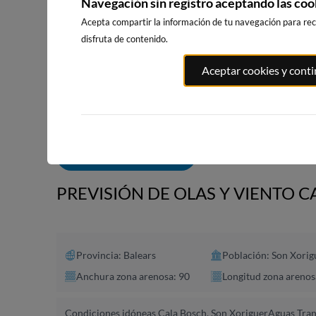
Navegación sin registro aceptando las coo
Acepta compartir la información de tu navegación para reci
disfruta de contenido.
PLAYA EL
PORT ANDRATX
PLAYA DE S
Aceptar cookies y cont
MASNOU
131km · Andratx
225km · Sitg
215km · El Masnou
0.0 m
CHOPI
0.0 m
PLATO
ALERTAS DE OLAS
PREVISIÓN DE OLAS Y VIENTO 
Provincia: Balears
Población: Son Xorig
Anchura zona arenosa: 90
Longitud zona arenos
Condiciones idóneas Cala Bosch, Son Xoriguer
Aguas Tran