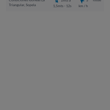
Triangular, Sopela
1,5mts - 12s
km / h