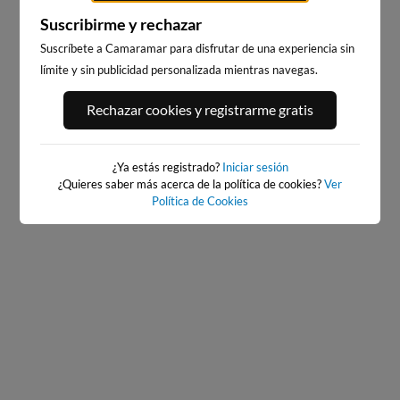
Suscribirme y rechazar
Suscríbete a Camaramar para disfrutar de una experiencia sin
límite y sin publicidad personalizada mientras navegas.
ATXABIRIBIL - SOPELANA
EL BRUSCO
Rechazar cookies y registrarme gratis
1km · Sopelana
40km · Noja
0.4 m
0.4 m
CHOPI
CHOPI
¿Ya estás registrado?
Iniciar sesión
¿Quieres saber más acerca de la política de cookies?
Ver
Política de Cookies