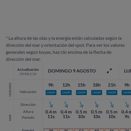
* La altura de las olas y la energía están calculadas según la
dirección del mar y orientación del spot. Para ver los valores
generales según boyas, haz clic encima de la flecha de
dirección del mar.
Actualización
DOMINGO 9 AGOSTO
LU
09/08 2:56
9h
12h
15h
18h
21h
9h
HORARIO
Valoración
CHOPI
CHOPI
CHOPI
CHOPI
CHOPI
CHOP
Dirección
0.4 m
0.4 m
0.5 m
0.5 m
0.5 m
0.4 
Altura
11s
11s
10s
10s
10s
9s
MAR
Periodo
Energía
38
35
52
49
46
26