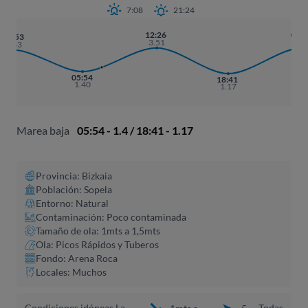
7:08
21:24
12:26
01:
23:53
3.51
3.5
3.33
05:54
18:41
1.40
1.17
Marea baja
05:54 - 1.4 / 18:41 - 1.17
Provincia: Bizkaia
Población: Sopela
Entorno: Natural
Contaminación: Poco contaminada
Tamaño de ola: 1mts a 1,5mts
Ola: Picos Rápidos y Tuberos
Fondo: Arena Roca
Locales: Muchos
Condiciones idóneas La
Todas
1mts a
5