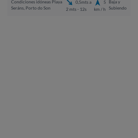
Condiciones idóneas Playa
Baja y
0,5mts a
5
Seráns, Porto do Son
Subiendo
2 mts - 12s
km / h