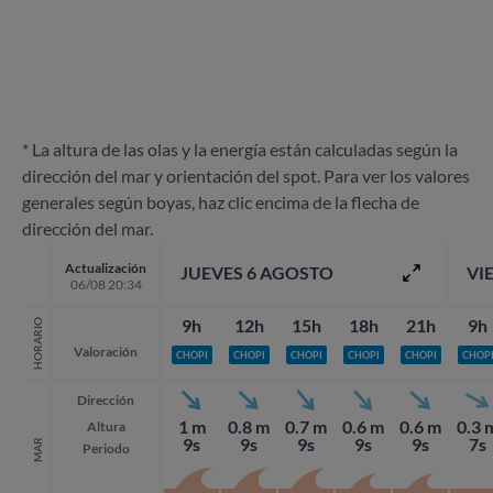
* La altura de las olas y la energía están calculadas según la
dirección del mar y orientación del spot. Para ver los valores
generales según boyas, haz clic encima de la flecha de
dirección del mar.
Actualización
JUEVES 6 AGOSTO
VI
06/08 20:34
9h
12h
15h
18h
21h
9h
HORARIO
Valoración
CHOPI
CHOPI
CHOPI
CHOPI
CHOPI
CHOP
Dirección
1 m
0.8 m
0.7 m
0.6 m
0.6 m
0.3 
Altura
9s
9s
9s
9s
9s
7s
MAR
Periodo