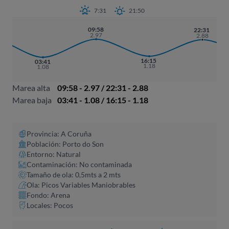
7:31
21:50
09:58
22:31
2.97
2.88
16:15
03:41
1.18
1.08
Marea alta
09:58 - 2.97 / 22:31 - 2.88
Marea baja
03:41 - 1.08 / 16:15 - 1.18
Provincia: A Coruña​
Población: Porto do Son
Entorno: Natural
Contaminación: No contaminada
Tamaño de ola: 0,5mts a 2 mts
Ola: Picos Variables Maniobrables
Fondo: Arena
Locales: Pocos