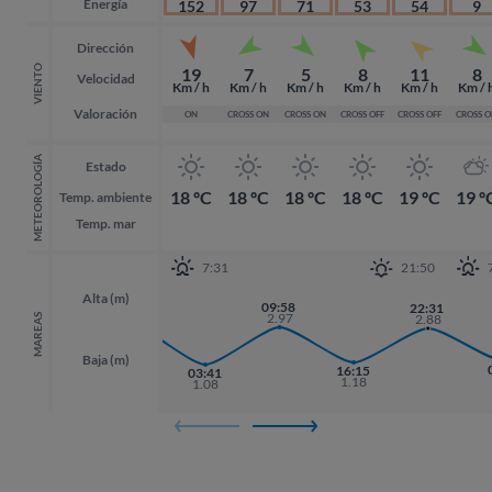
Energía
152
97
71
53
54
9
Dirección
VIENTO
19
7
5
8
11
8
Velocidad
Km / h
Km / h
Km / h
Km / h
Km / h
Km / 
Valoración
ON
CROSS ON
CROSS ON
CROSS OFF
CROSS OFF
CROSS 
METEOROLOGÍA
Estado
18 ºC
18 ºC
18 ºC
18 ºC
19 ºC
19 º
Temp. ambiente
Temp. mar
7:31
21:50
Alta (m)
21:24
09:58
22:31
22:31
3.06
2.97
2.88
2.88
MAREAS
Baja (m)
16:15
03:41
1.18
1.08