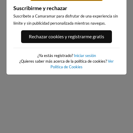
Suscribirme y rechazar
Suscríbete a Camaramar para disfrutar de una experiencia sin
límite y sin publicidad personalizada mientras navegas.
PLAYA DA LADEIRA
PLAYA DE BALIEIROS
Rechazar cookies y registrarme gratis
3km · Corrubedo
3km · Ribeira
0.2 m
0.6 m
CHOPI
CHOPI
¿Ya estás registrado?
Iniciar sesión
¿Quieres saber más acerca de la política de cookies?
Ver
Política de Cookies