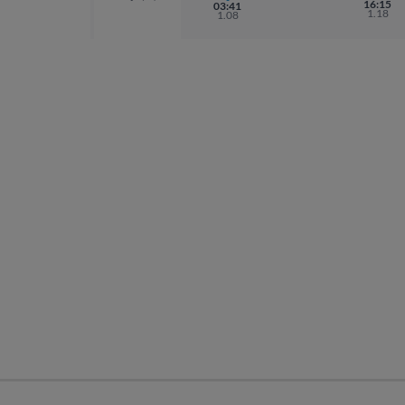
16:15
03:41
1.18
1.08