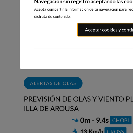
Navegación sin registro aceptando las coo
WEBCAMS CERCANAS
Acepta compartir la información de tu navegación para reci
disfruta de contenido.
Aceptar cookies y cont
PLAYA CORÓN
PLAYA DE A
PLAYA DE
(VILANOVA DE
LANZADA
COROSO
AROUSA),
10km · El Grove
10km · Ribeir
VILANOVA DE
AROUSA
0.3 m
0.0 m
CHOPI
CHOPI
4km · Vilanova de
Arousa
0.0 m
CHOPI
ALERTAS DE OLAS
PREVISIÓN DE OLAS Y VIENTO PL
ILLA DE AROUSA
0m - 9.4s
CHOPI
2
13 Km/h
CROSS