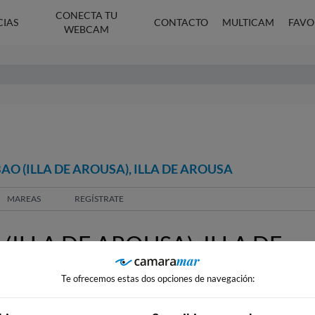
CONECTA TU
CIAS
CONTACTO
MULTICAM
FAVO
WEBCAM
AO (ILLA DE AROUSA), ILLA DE AROUSA
MAREAS
REGÍSTRATE
ILLA DE AROUSA), ILLA DE
Te ofrecemos estas dos opciones de navegación: