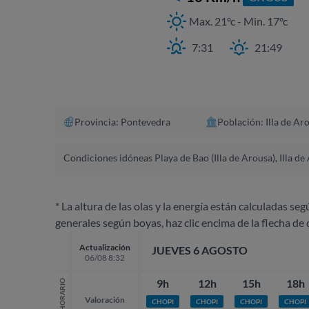
Max. 21ºc - Min. 17ºc
7:31
21:49
Provincia: Pontevedra
Población: Illa de Ar
Condiciones idóneas Playa de Bao (Illa de Arousa), Illa de
* La altura de las olas y la energía están calculadas seg
generales según boyas, haz clic encima de la flecha de 
Actualización
JUEVES 6 AGOSTO
06/08 8:32
9h
12h
15h
18h
HORARIO
Valoración
CHOPI
CHOPI
CHOPI
CHOPI