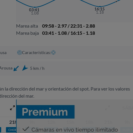
16:15
03:41
1.18
1.08
Marea alta
09:58 - 2.97 / 22:31 - 2.88
Marea baja
03:41 - 1.08 / 16:15 - 1.18
ousa
Características:
 Arousa
5 km / h
ún la dirección del mar y orientación del spot. Para ver los valores
dirección del mar.
VIERNES 7 AGOSTO
SÁB
21h
9h
12h
15h
18h
21h
9h
CHOPI
CHOPI
CHOPI
CHOPI
CHOPI
CHOPI
PLATO