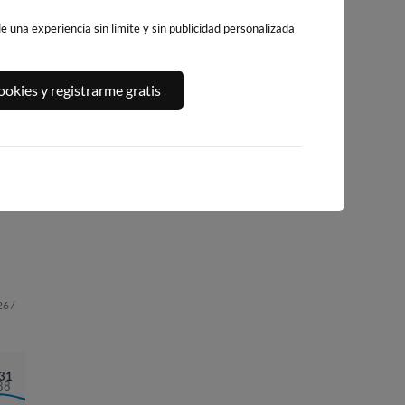
 una experiencia sin límite y sin publicidad personalizada
okies y registrarme gratis
AR,
PLAYA DA
PLAYA FURNAS
ILLA DE SÁLVORA
LADEIRA
18km · Porto do So
14km · Salvora
17km · Corrubedo
0.9 m
0.2 m
CHOPI
CHOPI
0.2 m
CHOPI
6 /
:31
88