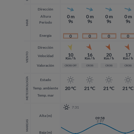
Dirección
0 m
0 m
0 m
0 m
Altura
9s
9s
9s
9s
MAR
Periodo
Energía
0
0
0
0
Dirección
VIENTO
10
16
20
17
Velocidad
Km / h
Km / h
Km / h
Km / h
Valoración
CROSS OFF
CROSS
CROSS
CROSS
METEOROLOGÍA
Estado
20 ºC
21 ºC
21 ºC
21 ºC
Temp. ambiente
Temp. mar
7:31
Alta (m)
21:24
09:58
3.06
2.97
MAREAS
Baja (m)