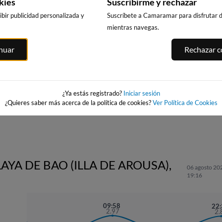
kies
Suscribirme y rechazar
bir publicidad personalizada y
Suscríbete a Camaramar para disfrutar de
mientras navegas.
inuar
Rechazar co
PLAYA DO VIL
PLAYA DE LA
PLAYA DE LA
RIBEIRA
LANZADA
LANZADA SUR
(NOALLA)
14km · Ribeira
a
12km · Sanxenxo
12km · Sanxenxo
0.2 m
CHOPI
0.2 m
PLATO
¿Ya estás registrado?
Iniciar sesión
0.2 m
PLATO
¿Quieres saber más acerca de la política de cookies?
Ver Política de Cookies
AYA DE BAO (ILLA DE AROUSA),
06 agosto 202
19:16
1:24
09:58
22
3.06
2.97
2.