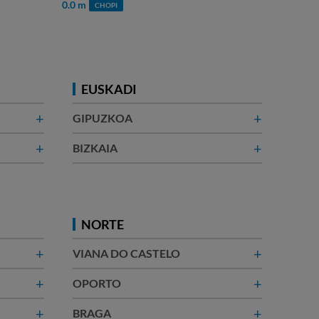
0.0 m
0.2
CHOPI
EUSKADI
+
+
GIPUZKOA
+
+
BIZKAIA
NORTE
+
+
VIANA DO CASTELO
+
+
OPORTO
+
+
BRAGA