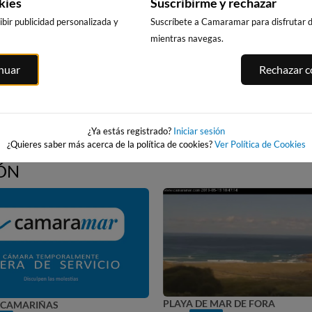
de 
kies
Suscribirme y rechazar
bir publicidad personalizada y
Suscríbete a Camaramar para disfrutar de
mientras navegas.
inuar
Rechazar co
Empeza
¿Ya estás registrado?
Iniciar sesión
¿Quieres saber más acerca de la política de cookies?
Ver Política de Cookies
ÓN
YA DE MAR DE FORA
PUERTO DE FINISTERRE