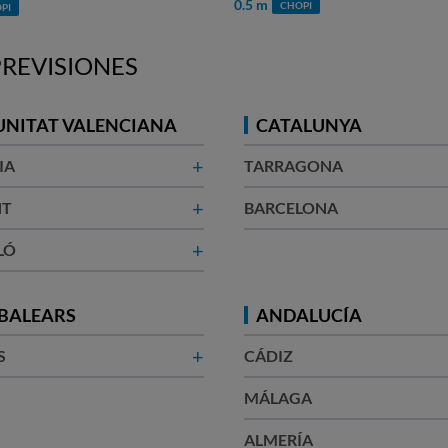
m
0.0 m
CHOPI
CHOPI
REVISIONES
NITAT VALENCIANA
CATALUNYA
+
IA
TARRAGONA
+
T​
BARCELONA​
+
LÓ
 BALEARS
ANDALUCÍA
+
S
CÁDIZ
MÁLAGA
ALMERÍA