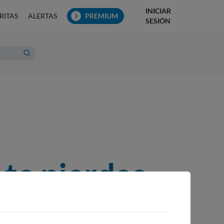
INICIAR
RITAS
ALERTAS
PREMIUM
SESIÓN
 te pierdas
un día