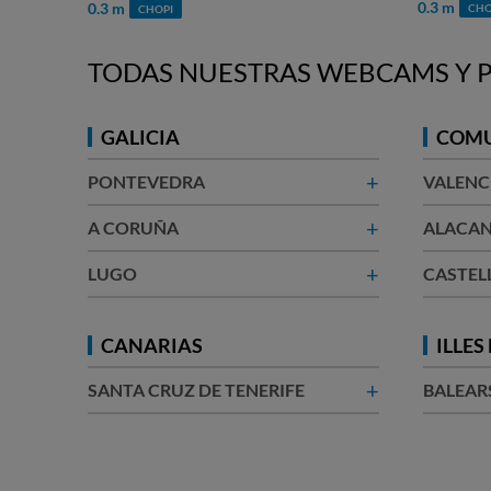
0.5 
0.3 m
CHOPI
TODAS NUESTRAS WEBCAMS Y P
GALICIA
COMU
+
PONTEVEDRA
VALENC
+
A CORUÑA​
ALACAN
+
LUGO
CASTEL
CANARIAS
ILLES
+
SANTA CRUZ DE TENERIFE
BALEAR