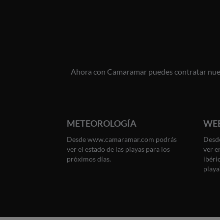
Ahora con Camaramar puedes contratar nuest
METEOROLOGÍA
WE
Desde www.camaramar.com podrás
Desd
ver el estado de las playas para los
ver e
próximos días.
ibéri
playa