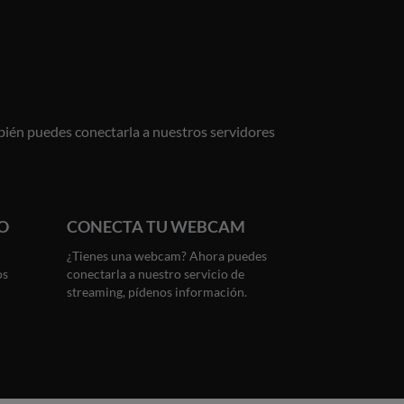
ién puedes conectarla a nuestros servidores
O
CONECTA TU WEBCAM
¿Tienes una webcam? Ahora puedes
os
conectarla a nuestro servicio de
streaming, pídenos información.