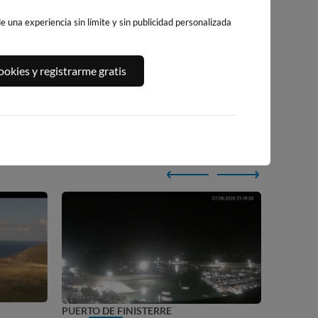
surf y playa
 una experiencia sin límite y sin publicidad personalizada
okies y registrarme gratis
r
PLAYA ÉZARO
PL