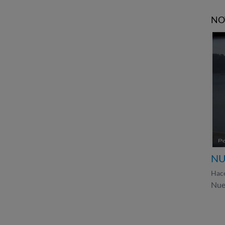
NO
NU
Hace
Nue